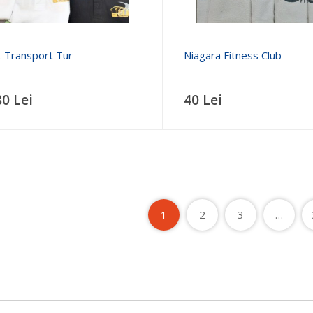
it Transport Tur
Niagara Fitness Club
80 Lei
40 Lei
1
2
3
…